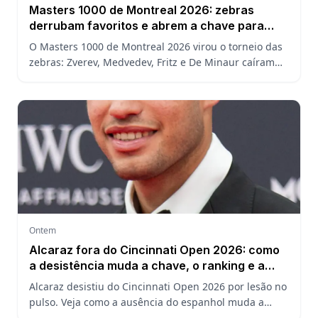
Masters 1000 de Montreal 2026: zebras
derrubam favoritos e abrem a chave para
João Fonseca
O Masters 1000 de Montreal 2026 virou o torneio das
zebras: Zverev, Medvedev, Fritz e De Minaur caíram
cedo e abriram a chave para João Fonseca enfrentar
Ruud.
Ontem
Alcaraz fora do Cincinnati Open 2026: como
a desistência muda a chave, o ranking e a
defesa do US Open
Alcaraz desistiu do Cincinnati Open 2026 por lesão no
pulso. Veja como a ausência do espanhol muda a
chave, o ranking ATP e a defesa do título no US Open.