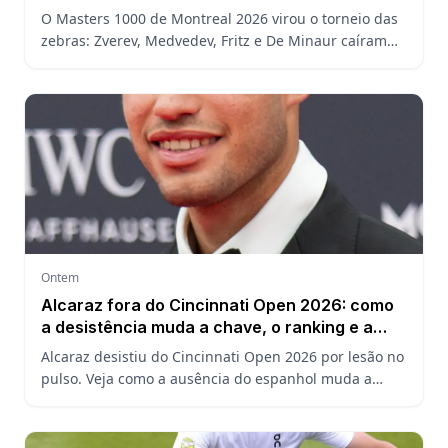
João Fonseca
O Masters 1000 de Montreal 2026 virou o torneio das
zebras: Zverev, Medvedev, Fritz e De Minaur caíram
cedo e abriram a chave para João Fonseca enfrentar
Ruud.
Ontem
Alcaraz fora do Cincinnati Open 2026: como
a desistência muda a chave, o ranking e a
defesa do US Open
Alcaraz desistiu do Cincinnati Open 2026 por lesão no
pulso. Veja como a ausência do espanhol muda a
chave, o ranking ATP e a defesa do título no US Open.