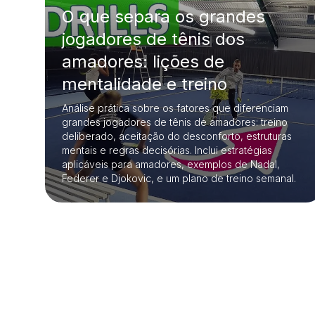
O que separa os grandes
jogadores de tênis dos
amadores: lições de
mentalidade e treino
Análise prática sobre os fatores que diferenciam
grandes jogadores de tênis de amadores: treino
deliberado, aceitação do desconforto, estruturas
mentais e regras decisórias. Inclui estratégias
aplicáveis para amadores, exemplos de Nadal,
Federer e Djokovic, e um plano de treino semanal.