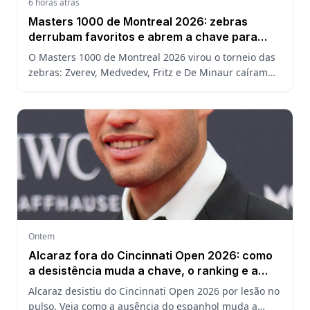
6 horas atrás
Masters 1000 de Montreal 2026: zebras
derrubam favoritos e abrem a chave para
João Fonseca
O Masters 1000 de Montreal 2026 virou o torneio das
zebras: Zverev, Medvedev, Fritz e De Minaur caíram
cedo e abriram a chave para João Fonseca enfrentar
Ruud.
Ontem
Alcaraz fora do Cincinnati Open 2026: como
a desistência muda a chave, o ranking e a
defesa do US Open
Alcaraz desistiu do Cincinnati Open 2026 por lesão no
pulso. Veja como a ausência do espanhol muda a