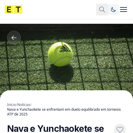
Início
/
Notícias
/
Nava e Yunchaokete se enfrentam em duelo equilibrado em torneios
ATP de 2025
Nava e Yunchaokete se