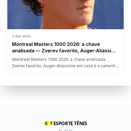
3 dias atrás
Montreal Masters 1000 2026: a chave
analisada — Zverev favorito, Auger-Aliassime
em casa e o caminho de João Fonseca
Montreal Masters 1000 2026: a chave analisada.
Zverev favorito, Auger-Aliassime em casa e o caminho
de João Fonseca no torneio sem Sinner, Alcaraz e
Djokovic.
ESPORTE TÊNIS
©
2026