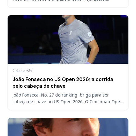
formato, favoritos, João Fonseca e o que esperar antes
do US Open
2 dias atrás
João Fonseca no US Open 2026: a corrida
pelo cabeça de chave
João Fonseca, No. 27 do ranking, briga para ser
cabeça de chave no US Open 2026. O Cincinnati Open
decide a posição do brasileiro no Grand Slam
americano.