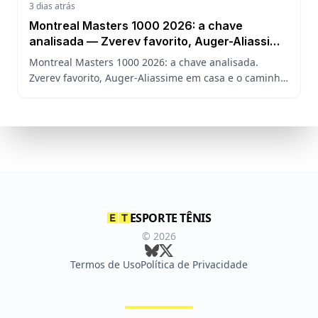
3 dias atrás
Montreal Masters 1000 2026: a chave
analisada — Zverev favorito, Auger-Aliassime
em casa e o caminho de João Fonseca
Montreal Masters 1000 2026: a chave analisada.
Zverev favorito, Auger-Aliassime em casa e o caminho
de João Fonseca no torneio sem Sinner, Alcaraz e
Djokovic.
ESPORTE TÊNIS
©
2026
Termos de Uso
Política de Privacidade