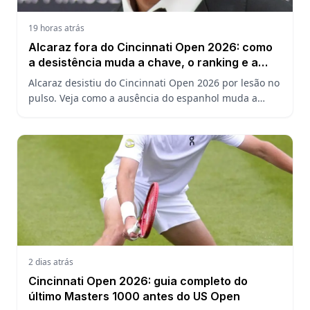
19 horas atrás
Alcaraz fora do Cincinnati Open 2026: como
a desistência muda a chave, o ranking e a
defesa do US Open
Alcaraz desistiu do Cincinnati Open 2026 por lesão no
pulso. Veja como a ausência do espanhol muda a
chave, o ranking ATP e a defesa do título no US Open.
2 dias atrás
Cincinnati Open 2026: guia completo do
último Masters 1000 antes do US Open