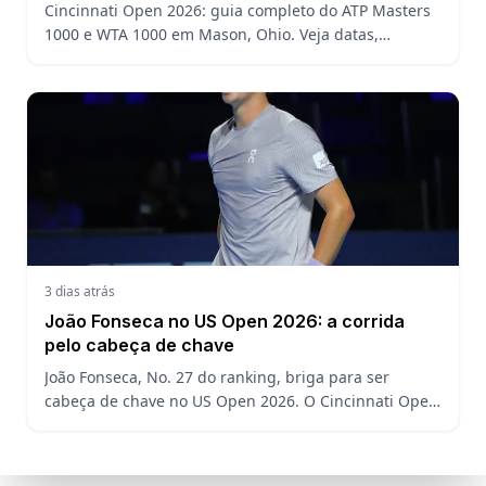
Cincinnati Open 2026: guia completo do ATP Masters
1000 e WTA 1000 em Mason, Ohio. Veja datas,
formato, favoritos, João Fonseca e o que esperar antes
do US Open
3 dias atrás
João Fonseca no US Open 2026: a corrida
pelo cabeça de chave
João Fonseca, No. 27 do ranking, briga para ser
cabeça de chave no US Open 2026. O Cincinnati Open
decide a posição do brasileiro no Grand Slam
americano.