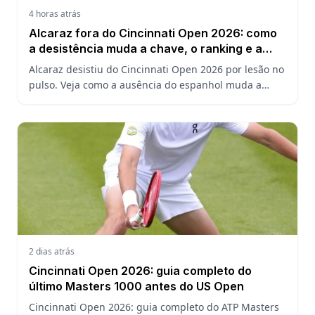
4 horas atrás
Alcaraz fora do Cincinnati Open 2026: como
a desistência muda a chave, o ranking e a
defesa do US Open
Alcaraz desistiu do Cincinnati Open 2026 por lesão no
pulso. Veja como a ausência do espanhol muda a
chave, o ranking ATP e a defesa do título no US Open.
2 dias atrás
Cincinnati Open 2026: guia completo do
último Masters 1000 antes do US Open
Cincinnati Open 2026: guia completo do ATP Masters