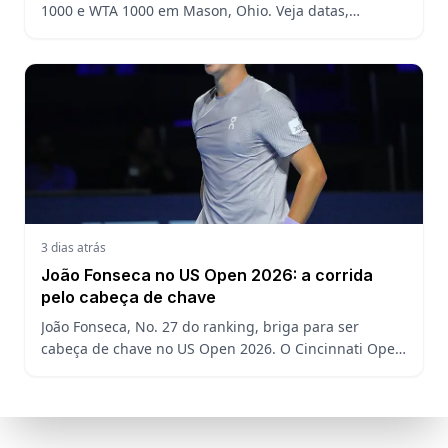
1000 e WTA 1000 em Mason, Ohio. Veja datas,
formato, favoritos, João Fonseca e o que esperar antes
do US Open
3 dias atrás
João Fonseca no US Open 2026: a corrida
pelo cabeça de chave
João Fonseca, No. 27 do ranking, briga para ser
cabeça de chave no US Open 2026. O Cincinnati Open
decide a posição do brasileiro no Grand Slam
americano.