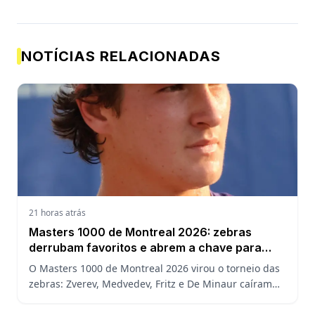
NOTÍCIAS RELACIONADAS
21 horas atrás
Masters 1000 de Montreal 2026: zebras
derrubam favoritos e abrem a chave para
João Fonseca
O Masters 1000 de Montreal 2026 virou o torneio das
zebras: Zverev, Medvedev, Fritz e De Minaur caíram
cedo e abriram a chave para João Fonseca enfrentar
Ruud.