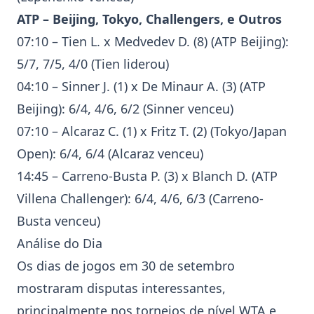
ATP
–
Beijing
,
Tokyo
,
Challengers
, e Outros
07:10 – Tien L. x
Medvedev
D. (8) (
ATP
Beijing
):
5/7, 7/5, 4/0 (Tien liderou)
04:10 –
Sinner
J. (1) x De Minaur A. (3) (
ATP
Beijing
): 6/4, 4/6, 6/2 (
Sinner
venceu)
07:10 –
Alcaraz
C. (1) x
Fritz
T. (2) (
Tokyo
/Japan
Open): 6/4, 6/4 (
Alcaraz
venceu)
14:45 – Carreno-Busta P. (3) x Blanch D. (
ATP
Villena Challenger): 6/4, 4/6, 6/3 (Carreno-
Busta venceu)
Análise do Dia
Os dias de jogos em 30 de setembro
mostraram disputas interessantes,
principalmente nos torneios de nível
WTA
e