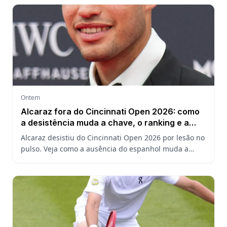
Ontem
Alcaraz fora do Cincinnati Open 2026: como
a desistência muda a chave, o ranking e a
defesa do US Open
Alcaraz desistiu do Cincinnati Open 2026 por lesão no
pulso. Veja como a ausência do espanhol muda a
chave, o ranking ATP e a defesa do título no US Open.