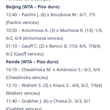
Beijing
(
WTA
– Piso duro)
12:40 – Paolini J. (6) x Bouzkova M.: 6/7, 7/5
(Paolini venceu)
10:20 –
Anisimova
A. (3) x Muchova K. (13): 1/6,
6/2, 6/4 (
Anisimova
venceu)
01:10 –
Gauff
C. (2) x
Bencic
B. (15): 4/6, 7/6(4),
6/2 (
Gauff
venceu)
Rende (
WTA
– Piso duro)
16:10 – Chwalinska M. x Ambrosio S.: 6/2, 6/4
(Chwalinska venceu)
12:10 – Waltert S. (3) x Kraus S.: 4/6, 6/2, 7/6(4)
(Waltert venceu)
11:40 – Grabher J. (6) x Chiesa D.: 6/3, 6/1
(Grabher venceu)