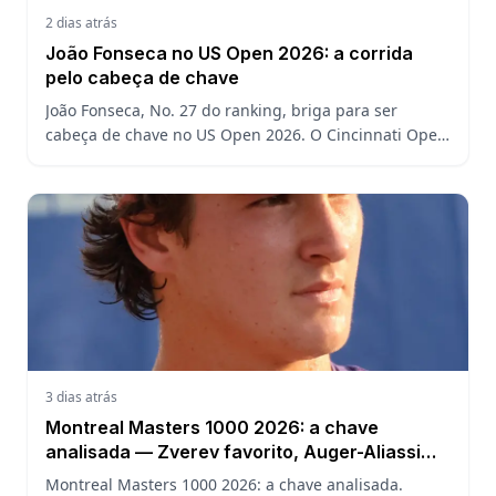
2 dias atrás
João Fonseca no US Open 2026: a corrida
pelo cabeça de chave
João Fonseca, No. 27 do ranking, briga para ser
cabeça de chave no US Open 2026. O Cincinnati Open
decide a posição do brasileiro no Grand Slam
americano.
3 dias atrás
Montreal Masters 1000 2026: a chave
analisada — Zverev favorito, Auger-Aliassime
em casa e o caminho de João Fonseca
Montreal Masters 1000 2026: a chave analisada.