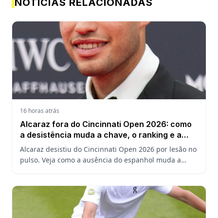
NOTÍCIAS RELACIONADAS
16 horas atrás
Alcaraz fora do Cincinnati Open 2026: como
a desistência muda a chave, o ranking e a
defesa do US Open
Alcaraz desistiu do Cincinnati Open 2026 por lesão no
pulso. Veja como a ausência do espanhol muda a
chave, o ranking ATP e a defesa do título no US Open.