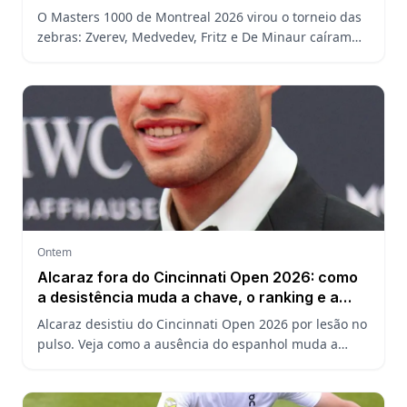
João Fonseca
O Masters 1000 de Montreal 2026 virou o torneio das
zebras: Zverev, Medvedev, Fritz e De Minaur caíram
cedo e abriram a chave para João Fonseca enfrentar
Ruud.
Ontem
Alcaraz fora do Cincinnati Open 2026: como
a desistência muda a chave, o ranking e a
defesa do US Open
Alcaraz desistiu do Cincinnati Open 2026 por lesão no
pulso. Veja como a ausência do espanhol muda a
chave, o ranking ATP e a defesa do título no US Open.