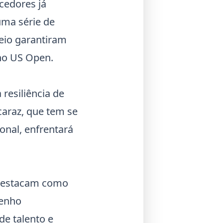
cedores já
uma série de
neio garantiram
 no
US Open
.
 resiliência de
lcaraz, que tem se
ional
, enfrentará
estacam como
penho
de talento e