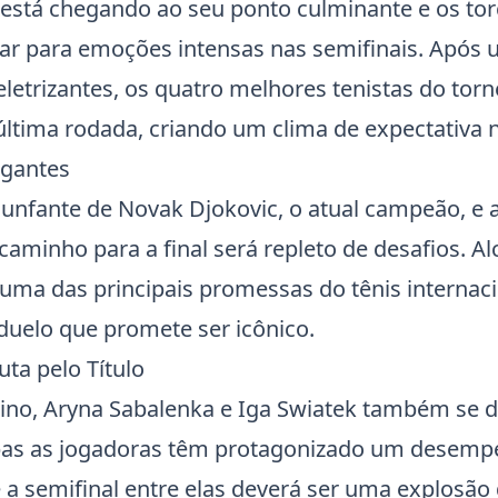
está chegando ao seu ponto culminante e os tor
r para emoções intensas nas semifinais. Após 
letrizantes, os quatro melhores tenistas do tor
última rodada, criando um clima de expectativa
lgantes
iunfante de
Novak Djokovic
, o atual campeão, e a
 caminho para a final será repleto de desafios. A
uma das principais promessas do
tênis internac
uelo que promete ser icônico.
ta pelo Título
nino,
Aryna Sabalenka
e
Iga Swiatek
também se d
mbas as jogadoras têm protagonizado um desem
a semifinal entre elas deverá ser uma explosão 