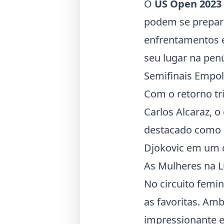
O
US Open 2023
podem se prepara
enfrentamentos e
seu lugar na pen
Semifinais Empo
Com o retorno tr
Carlos Alcaraz
, o
destacado como 
Djokovic em um d
As Mulheres na Lu
No circuito femi
as favoritas. A
impressionante e 