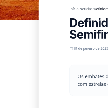
Início
/
Notícias
/
Definido
Defini
Semifi
19 de janeiro de 2025
Os embates d
com estrelas 