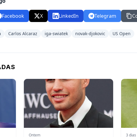
go
Facebook
X
LinkedIn
Telegram
C
a
Carlos Alcaraz
iga-swiatek
novak-djokovic
US Open
ADAS
Ontem
3 dias