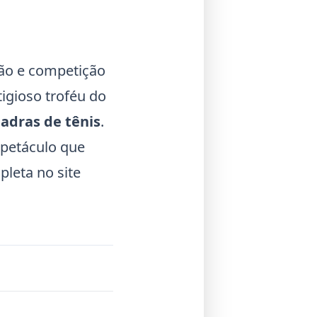
são e competição
tigioso troféu do
adras de tênis
.
spetáculo que
pleta no site