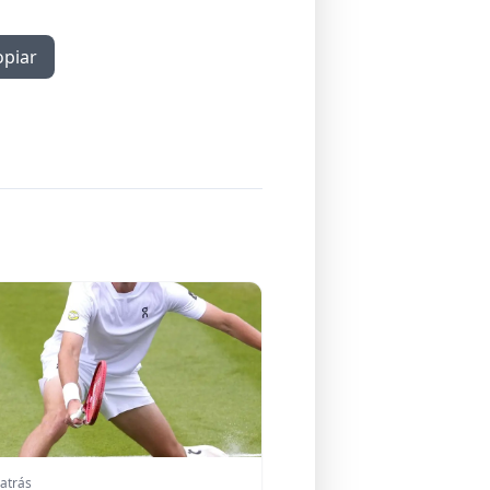
opiar
 atrás