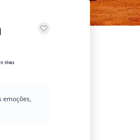
a
3
TE TÊNIS
s emoções,