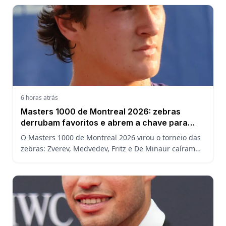
6 horas atrás
Masters 1000 de Montreal 2026: zebras
derrubam favoritos e abrem a chave para
João Fonseca
O Masters 1000 de Montreal 2026 virou o torneio das
zebras: Zverev, Medvedev, Fritz e De Minaur caíram
cedo e abriram a chave para João Fonseca enfrentar
Ruud.