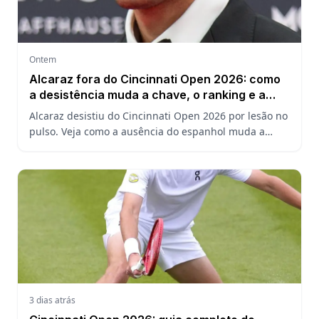
Ontem
Alcaraz fora do Cincinnati Open 2026: como
a desistência muda a chave, o ranking e a
defesa do US Open
Alcaraz desistiu do Cincinnati Open 2026 por lesão no
pulso. Veja como a ausência do espanhol muda a
chave, o ranking ATP e a defesa do título no US Open.
3 dias atrás