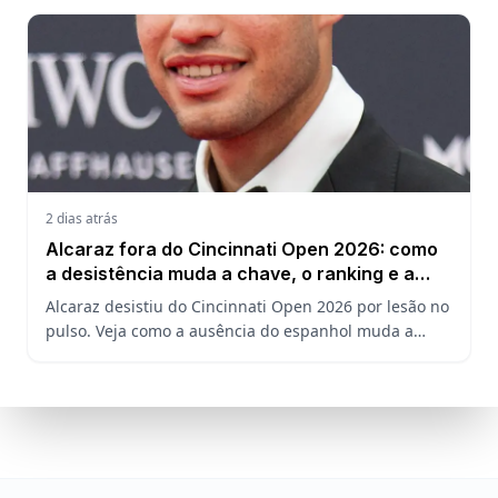
Ruud.
2 dias atrás
Alcaraz fora do Cincinnati Open 2026: como
a desistência muda a chave, o ranking e a
defesa do US Open
Alcaraz desistiu do Cincinnati Open 2026 por lesão no
pulso. Veja como a ausência do espanhol muda a
chave, o ranking ATP e a defesa do título no US Open.