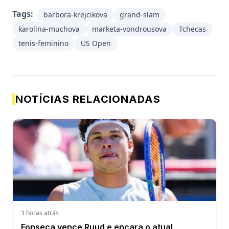
Tags:
barbora-krejcikova
grand-slam
karolina-muchova
marketa-vondrousova
Tchecas
tenis-feminino
US Open
NOTÍCIAS RELACIONADAS
3 horas atrás
Fonseca vence Ruud e encara o atual