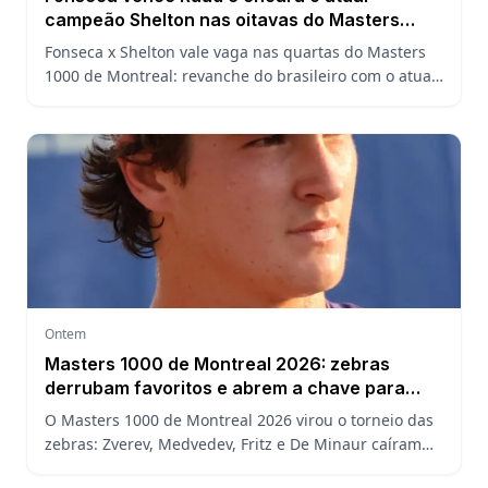
campeão Shelton nas oitavas do Masters
1000 de Montreal
Fonseca x Shelton vale vaga nas quartas do Masters
1000 de Montreal: revanche do brasileiro com o atual
campeão, análise do confronto, horário e onde
assistir.
Ontem
Masters 1000 de Montreal 2026: zebras
derrubam favoritos e abrem a chave para
João Fonseca
O Masters 1000 de Montreal 2026 virou o torneio das
zebras: Zverev, Medvedev, Fritz e De Minaur caíram
cedo e abriram a chave para João Fonseca enfrentar