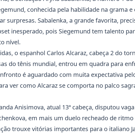
egemund, conhecida pela habilidade na grama e 
r surpresas. Sabalenka, a grande favorita, preci
pset inesperado, pois Siegemund tem talento pa
o nível.
idas, o espanhol
Carlos Alcaraz
, cabeça 2 do tor
s do tênis mundial, entrou em quadra para enfr
nfronto é aguardado com muita expectativa pelo
ara ver como Alcaraz se comporta no palco sag
nda Anisimova, atual 13ª cabeça, disputou vaga 
chenkova, em mais um duelo recheado de ritmo 
ção trouxe vitórias importantes para o italiano Ja