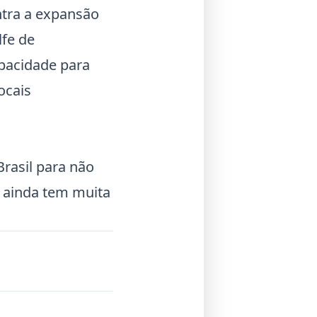
ntra a expansão
lfe de
pacidade para
ocais
rasil para não
 ainda tem muita