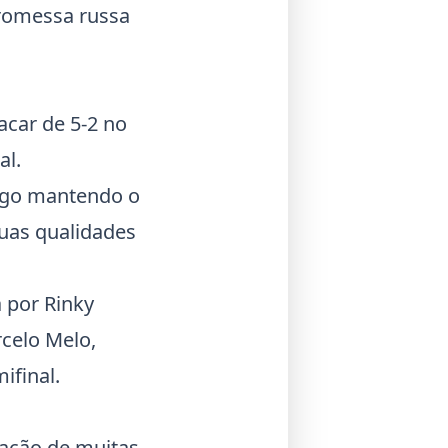
promessa russa
acar de 5-2 no
al.
jogo mantendo o
suas qualidades
 por Rinky
rcelo Melo,
ifinal.
nação de muitas