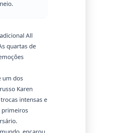
neio.
dicional All
 As quartas de
s emoções
 e um dos
 russo Karen
trocas intensas e
 primeiros
sário.
o mundo, encarou