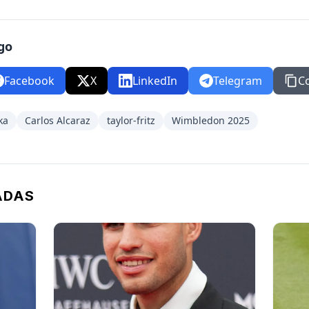
go
Facebook
X
LinkedIn
Telegram
C
ka
Carlos Alcaraz
taylor-fritz
Wimbledon 2025
ADAS