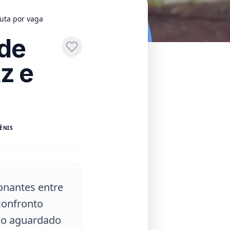
uta por vaga
de
z e
ÊNIS
onantes entre
 confronto
e o aguardado