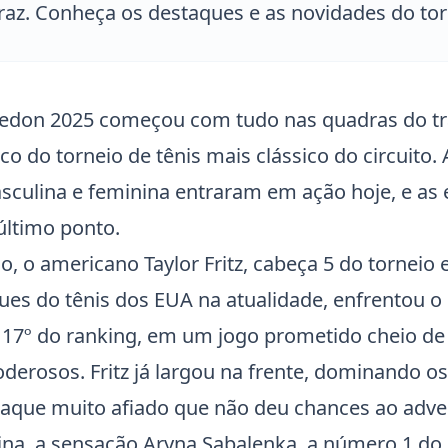
raz. Conheça os destaques e as novidades do tor
edon 2025
começou com tudo nas quadras do tra
co do torneio de tênis mais clássico do circuito.
asculina e feminina entraram em ação hoje, e a
ltimo ponto.
no, o americano
Taylor Fritz
, cabeça 5 do torneio
ques do tênis dos EUA na atualidade, enfrentou o
 17º do ranking, em um jogo prometido cheio de 
derosos. Fritz já largou na frente, dominando os
que muito afiado que não deu chances ao adver
ina, a sensação
Aryna Sabalenka
, a número 1 d