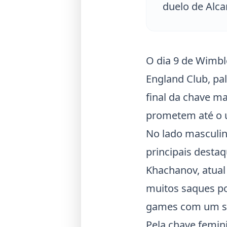
duelo de Alca
O dia 9 de
Wimbl
England Club, pal
final da chave m
prometem até o ú
No lado masculi
principais desta
Khachanov, atual
muitos saques po
games com um sa
Pela chave femin