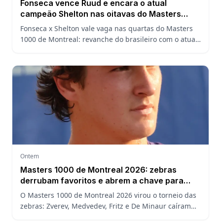
Fonseca vence Ruud e encara o atual
campeão Shelton nas oitavas do Masters
1000 de Montreal
Fonseca x Shelton vale vaga nas quartas do Masters
1000 de Montreal: revanche do brasileiro com o atual
campeão, análise do confronto, horário e onde
assistir.
Ontem
Masters 1000 de Montreal 2026: zebras
derrubam favoritos e abrem a chave para
João Fonseca
O Masters 1000 de Montreal 2026 virou o torneio das
zebras: Zverev, Medvedev, Fritz e De Minaur caíram
cedo e abriram a chave para João Fonseca enfrentar