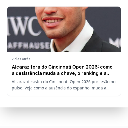
Ruud.
2 dias atrás
Alcaraz fora do Cincinnati Open 2026: como
a desistência muda a chave, o ranking e a
defesa do US Open
Alcaraz desistiu do Cincinnati Open 2026 por lesão no
pulso. Veja como a ausência do espanhol muda a
chave, o ranking ATP e a defesa do título no US Open.