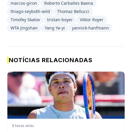
marcos-giron
Roberto Carballes Baena
thiago-seyboth-wild
Thomaz Bellucci
Timofey Skatov
tristan-boyer
Viktor Royer
WTA Jingshan
Yang Ya-yi
yannick-hanfmann
NOTÍCIAS RELACIONADAS
8 horas atrás