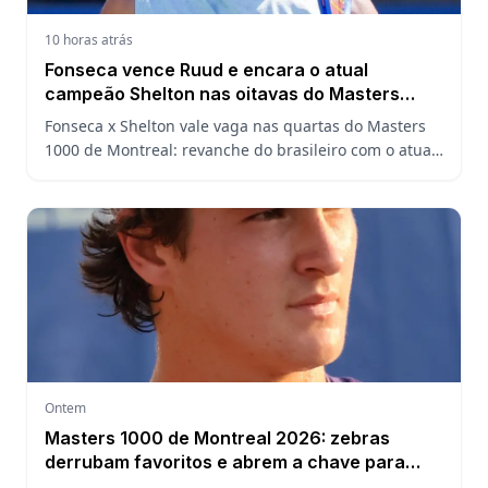
10 horas atrás
Fonseca vence Ruud e encara o atual
campeão Shelton nas oitavas do Masters
1000 de Montreal
Fonseca x Shelton vale vaga nas quartas do Masters
1000 de Montreal: revanche do brasileiro com o atual
campeão, análise do confronto, horário e onde
assistir.
Ontem
Masters 1000 de Montreal 2026: zebras
derrubam favoritos e abrem a chave para
João Fonseca