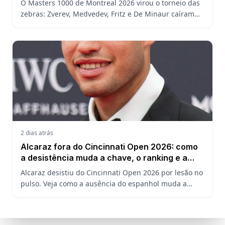
O Masters 1000 de Montreal 2026 virou o torneio das
zebras: Zverev, Medvedev, Fritz e De Minaur caíram
cedo e abriram a chave para João Fonseca enfrentar
Ruud.
2 dias atrás
Alcaraz fora do Cincinnati Open 2026: como
a desistência muda a chave, o ranking e a
defesa do US Open
Alcaraz desistiu do Cincinnati Open 2026 por lesão no
pulso. Veja como a ausência do espanhol muda a
chave, o ranking ATP e a defesa do título no US Open.