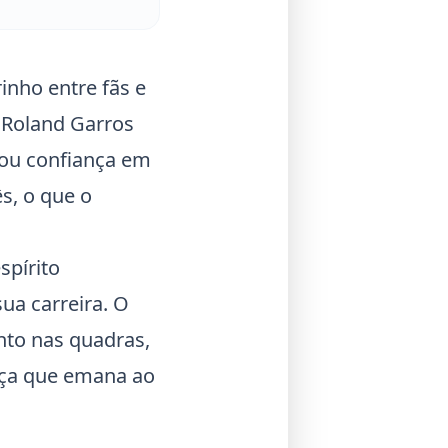
rinho entre fãs e
o
Roland Garros
sou confiança em
s, o que o
spírito
ua carreira. O
nto nas quadras,
nça que emana ao