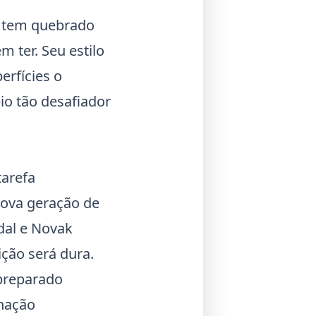
z tem quebrado
 ter. Seu estilo
erfícies o
io tão desafiador
tarefa
nova geração de
dal
e
Novak
ição será dura.
 preparado
inação