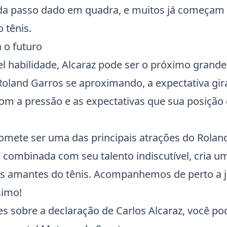
da passo dado em quadra, e muitos já começam 
do
tênis
.
 o futuro
l habilidade, Alcaraz pode ser o próximo gran
Roland Garros
se aproximando, a expectativa gir
com a pressão e as expectativas que sua posição
romete ser uma das principais atrações do
Rolan
, combinada com seu talento indiscutível, cria u
os amantes do
tênis
. Acompanhemos de perto a 
simo!
s sobre a declaração de Carlos Alcaraz, você pod