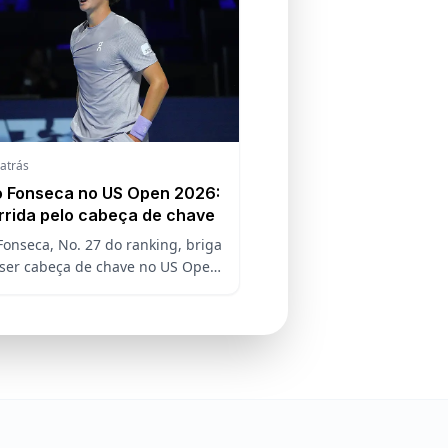
 atrás
 Fonseca no US Open 2026:
rrida pelo cabeça de chave
Fonseca, No. 27 do ranking, briga
 ser cabeça de chave no US Open
 O Cincinnati Open decide a
ão do brasileiro no Grand Slam
icano.