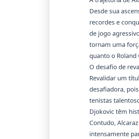
Desde sua ascen
recordes e conqu
de jogo agressivo
tornam uma força
quanto o
Roland 
O desafio de reval
Revalidar um tít
desafiadora, poi
tenistas talento
Djokovic
têm hist
Contudo, Alcaraz
intensamente par