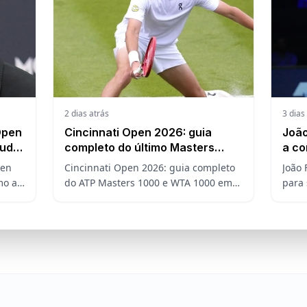
2 dias atrás
3 dias
Open
Cincinnati Open 2026: guia
João
muda
completo do último Masters
a co
sa do
1000 antes do US Open
pen
Cincinnati Open 2026: guia completo
João 
mo a
do ATP Masters 1000 e WTA 1000 em
para
ave,
Mason, Ohio. Veja datas, formato,
2026.
o no
favoritos, João Fonseca e o que
posiç
esperar antes do US Open
amer