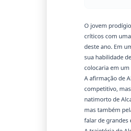
O jovem prodígi
críticos com uma
deste ano. Em um
sua habilidade de
colocaria em um 
A afirmação de A
competitivo, mas
natimorto de
Alc
mas também pela 
falar de grandes 
A trajetória de Al