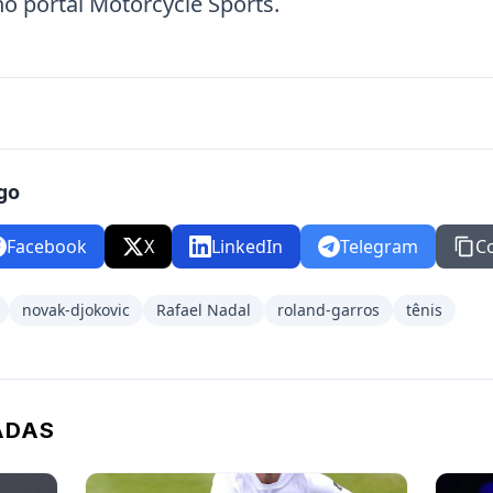
no portal
Motorcycle Sports
.
go
Facebook
X
LinkedIn
Telegram
C
novak-djokovic
Rafael Nadal
roland-garros
tênis
ADAS