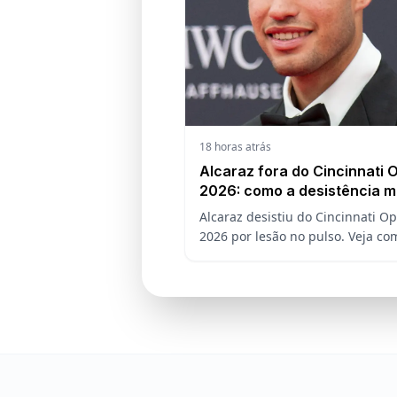
18 horas atrás
Alcaraz fora do Cincinnati 
2026: como a desistência 
a chave, o ranking e a defe
Alcaraz desistiu do Cincinnati O
US Open
2026 por lesão no pulso. Veja co
ausência do espanhol muda a ch
o ranking ATP e a defesa do títul
US Open.