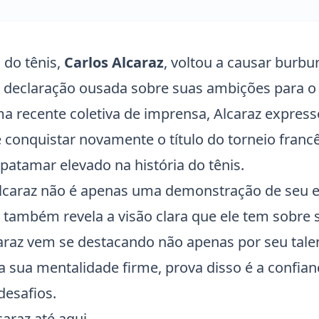
o do
tênis
,
Carlos Alcaraz
, voltou a causar burbu
 declaração ousada sobre suas ambições para 
a recente coletiva de imprensa, Alcaraz expres
 conquistar novamente o título do torneio francê
patamar elevado na história do tênis.
lcaraz não é apenas uma demonstração de seu e
 também revela a visão clara que ele tem sobre s
araz
vem se destacando não apenas por seu tale
sua mentalidade firme, prova disso é a confia
desafios.
caraz até aqui