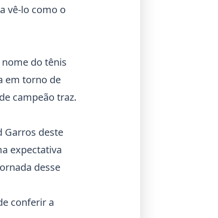
a vê-lo como o
de nome do
tênis
a em torno de
 de campeão traz.
d Garros
deste
ma expectativa
jornada desse
e conferir a