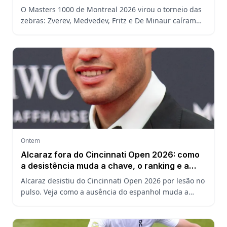
João Fonseca
O Masters 1000 de Montreal 2026 virou o torneio das
zebras: Zverev, Medvedev, Fritz e De Minaur caíram
cedo e abriram a chave para João Fonseca enfrentar
Ruud.
Ontem
Alcaraz fora do Cincinnati Open 2026: como
a desistência muda a chave, o ranking e a
defesa do US Open
Alcaraz desistiu do Cincinnati Open 2026 por lesão no
pulso. Veja como a ausência do espanhol muda a
chave, o ranking ATP e a defesa do título no US Open.