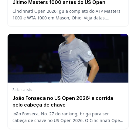
último Masters 1000 antes do US Open
Cincinnati Open 2026: guia completo do ATP Masters
1000 e WTA 1000 em Mason, Ohio. Veja datas,
formato, favoritos, João Fonseca e o que esperar antes
do US Open
3 dias atrás
João Fonseca no US Open 2026: a corrida
pelo cabeça de chave
João Fonseca, No. 27 do ranking, briga para ser
cabeça de chave no US Open 2026. O Cincinnati Open
decide a posição do brasileiro no Grand Slam
americano.