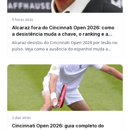
9 horas atrás
Alcaraz fora do Cincinnati Open 2026: como
a desistência muda a chave, o ranking e a
defesa do US Open
Alcaraz desistiu do Cincinnati Open 2026 por lesão no
pulso. Veja como a ausência do espanhol muda a
chave, o ranking ATP e a defesa do título no US Open.
2 dias atrás
Cincinnati Open 2026: guia completo do