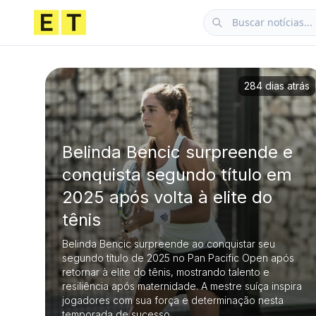
284 dias atrás
Belinda Bencic surpreende e
conquista segundo título em
2025 após volta à elite do
tênis
Belinda Bencic surpreende ao conquistar seu
segundo título de 2025 no Pan Pacific Open após
retornar à elite do tênis, mostrando talento e
resiliência após maternidade. A mestre suíça inspira
jogadores com sua força e determinação nesta
temporada de sucesso.