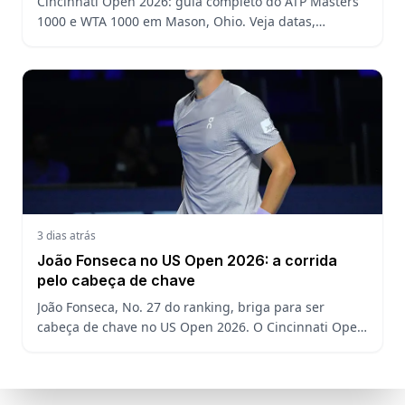
Cincinnati Open 2026: guia completo do ATP Masters
1000 e WTA 1000 em Mason, Ohio. Veja datas,
formato, favoritos, João Fonseca e o que esperar antes
do US Open
3 dias atrás
João Fonseca no US Open 2026: a corrida
pelo cabeça de chave
João Fonseca, No. 27 do ranking, briga para ser
cabeça de chave no US Open 2026. O Cincinnati Open
decide a posição do brasileiro no Grand Slam
americano.