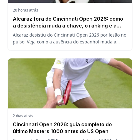
20 horas atrás
Alcaraz fora do Cincinnati Open 2026: como
a desistência muda a chave, o ranking e a
defesa do US Open
Alcaraz desistiu do Cincinnati Open 2026 por lesão no
pulso. Veja como a ausência do espanhol muda a
chave, o ranking ATP e a defesa do título no US Open.
2 dias atrás
Cincinnati Open 2026: guia completo do
último Masters 1000 antes do US Open