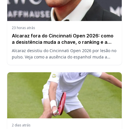
23 horas atrás
Alcaraz fora do Cincinnati Open 2026: como
a desistência muda a chave, o ranking e a
defesa do US Open
Alcaraz desistiu do Cincinnati Open 2026 por lesão no
pulso. Veja como a ausência do espanhol muda a
chave, o ranking ATP e a defesa do título no US Open.
2 dias atrás