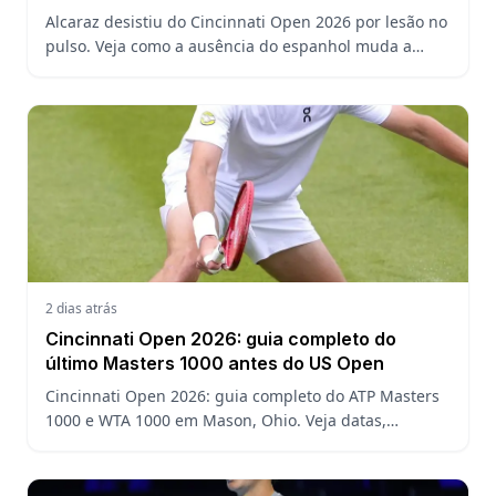
defesa do US Open
Alcaraz desistiu do Cincinnati Open 2026 por lesão no
pulso. Veja como a ausência do espanhol muda a
chave, o ranking ATP e a defesa do título no US Open.
2 dias atrás
Cincinnati Open 2026: guia completo do
último Masters 1000 antes do US Open
Cincinnati Open 2026: guia completo do ATP Masters
1000 e WTA 1000 em Mason, Ohio. Veja datas,
formato, favoritos, João Fonseca e o que esperar antes
do US Open