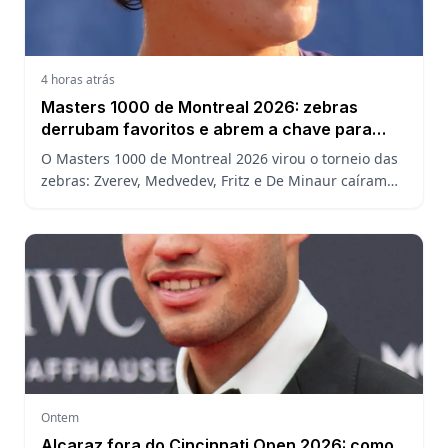
4 horas atrás
Masters 1000 de Montreal 2026: zebras
derrubam favoritos e abrem a chave para
João Fonseca
O Masters 1000 de Montreal 2026 virou o torneio das
zebras: Zverev, Medvedev, Fritz e De Minaur caíram
cedo e abriram a chave para João Fonseca enfrentar
Ruud.
Ontem
Alcaraz fora do Cincinnati Open 2026: como