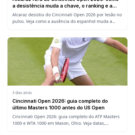
a desistência muda a chave, o ranking e a
defesa do US Open
Alcaraz desistiu do Cincinnati Open 2026 por lesão no
pulso. Veja como a ausência do espanhol muda a
chave, o ranking ATP e a defesa do título no US Open.
3 dias atrás
Cincinnati Open 2026: guia completo do
último Masters 1000 antes do US Open
Cincinnati Open 2026: guia completo do ATP Masters
1000 e WTA 1000 em Mason, Ohio. Veja datas,
formato, favoritos, João Fonseca e o que esperar antes