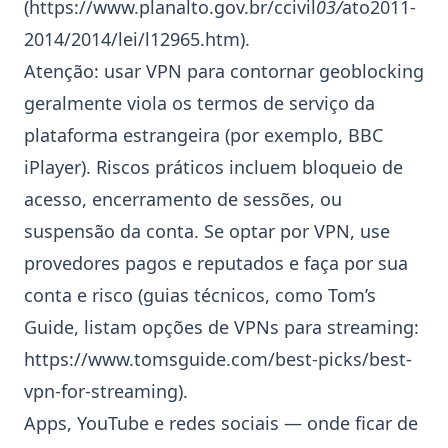
(
https://www.planalto.gov.br/ccivil
03/
ato2011-
2014/2014/lei/l12965.htm).
Atenção: usar VPN para contornar geoblocking
geralmente viola os termos de serviço da
plataforma estrangeira (por exemplo, BBC
iPlayer). Riscos práticos incluem bloqueio de
acesso, encerramento de sessões, ou
suspensão da conta. Se optar por VPN, use
provedores pagos e reputados e faça por sua
conta e risco (guias técnicos, como Tom’s
Guide, listam opções de VPNs para streaming:
https://www.tomsguide.com/best-picks/best-
vpn-for-streaming
).
Apps, YouTube e redes sociais — onde ficar de