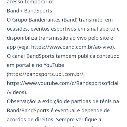
acesso temporário:
Band / BandSports
O Grupo Bandeirantes (Band) transmite, em
ocasiões, eventos esportivos em sinal aberto e
disponibiliza transmissão ao vivo pelo site e
app (veja:
https://www.band.com.br/ao-vivo
).
O canal BandSports também publica conteúdo
em portal e no YouTube
(
https://bandsports.uol.com.br/
,
https://www.youtube.com/c/Bandsportsoficial
/videos
).
Observação: a exibição de partidas de tênis na
Band/BandSports é eventual e depende de
acordos de direitos. Sempre verifique a