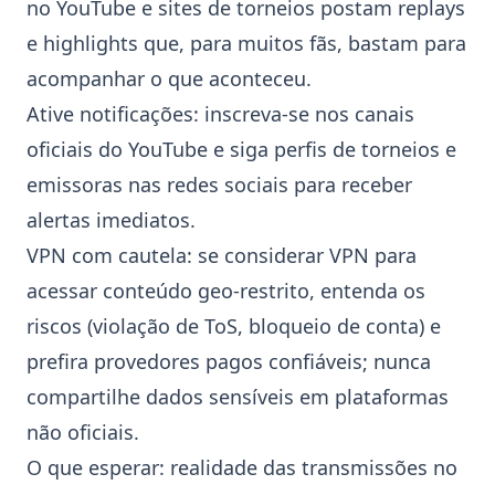
no YouTube e sites de torneios postam replays
e highlights que, para muitos fãs, bastam para
acompanhar o que aconteceu.
Ative notificações: inscreva-se nos canais
oficiais do YouTube e siga perfis de torneios e
emissoras nas redes sociais para receber
alertas imediatos.
VPN com cautela: se considerar VPN para
acessar conteúdo geo-restrito, entenda os
riscos (violação de ToS, bloqueio de conta) e
prefira provedores pagos confiáveis; nunca
compartilhe dados sensíveis em plataformas
não oficiais.
O que esperar: realidade das transmissões no