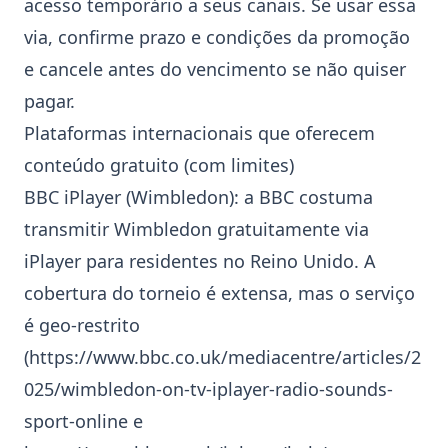
acesso temporário a seus canais. Se usar essa
via, confirme prazo e condições da promoção
e cancele antes do vencimento se não quiser
pagar.
Plataformas internacionais que oferecem
conteúdo gratuito (com limites)
BBC iPlayer (Wimbledon): a BBC costuma
transmitir Wimbledon gratuitamente via
iPlayer para residentes no Reino Unido. A
cobertura do torneio é extensa, mas o serviço
é geo-restrito
(
https://www.bbc.co.uk/mediacentre/articles/2
025/wimbledon-on-tv-iplayer-radio-sounds-
sport-online
e