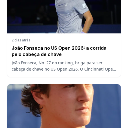
2 dias atrás
João Fonseca no US Open 2026: a corrida
pelo cabeça de chave
João Fonseca, No. 27 do ranking, briga para ser
cabeça de chave no US Open 2026. O Cincinnati Open
decide a posição do brasileiro no Grand Slam
americano.