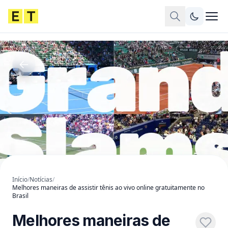
Início
/
Notícias
/
Melhores maneiras de assistir tênis ao vivo online gratuitamente no
Brasil
Melhores maneiras de