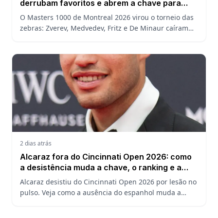
derrubam favoritos e abrem a chave para
João Fonseca
O Masters 1000 de Montreal 2026 virou o torneio das
zebras: Zverev, Medvedev, Fritz e De Minaur caíram
cedo e abriram a chave para João Fonseca enfrentar
Ruud.
2 dias atrás
Alcaraz fora do Cincinnati Open 2026: como
a desistência muda a chave, o ranking e a
defesa do US Open
Alcaraz desistiu do Cincinnati Open 2026 por lesão no
pulso. Veja como a ausência do espanhol muda a
chave, o ranking ATP e a defesa do título no US Open.