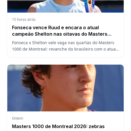
15 horas atrás
Fonseca vence Ruud e encara o atual
campeão Shelton nas oitavas do Masters
1000 de Montreal
Fonseca x Shelton vale vaga nas quartas do Masters
1000 de Montreal: revanche do brasileiro com o atual
campeão, análise do confronto, horário e onde
assistir.
Ontem
Masters 1000 de Montreal 2026: zebras