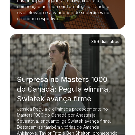
das principais jogadoras em Montreal e a
competição acirrada em Toronto, mostrando o
nível elevado e a variedade de superfícies no
calendário esportivo.
369 dias atrás
Surpresa no Masters 1000
do Canadá: Pegula elimina,
Swiatek avança firme
Jessica Pegula é eliminada precocemente no
Masters 1000 do Canadá por Anastasija
Sevastova, enquanto Iga Swiatek avança firme.
Destacam-se também vitórias de Amanda
Anisimova, Taylor Fritz e Ben Shelton, prometendo