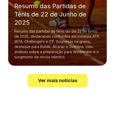
Resumo das Partidas de
Tênis de 22 de Junho de
2025
Resumo das partidas de tênis do dia 22 de junho
de 2025, destacando confrontos em torneios ATP,
WTA, Challengers e ITF. Surpresas na grama,
destaque para Bublik, Alcaraz e Svitolina, com
análises sobre a preparação para Wimbledon e o
surgimento de novos talentos.
Ver mais notícias