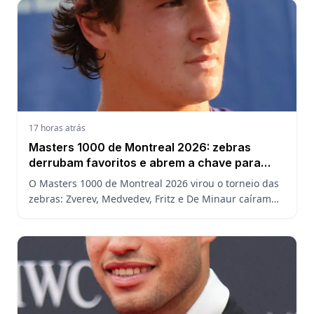
17 horas atrás
Masters 1000 de Montreal 2026: zebras
derrubam favoritos e abrem a chave para
João Fonseca
O Masters 1000 de Montreal 2026 virou o torneio das
zebras: Zverev, Medvedev, Fritz e De Minaur caíram
cedo e abriram a chave para João Fonseca enfrentar
Ruud.