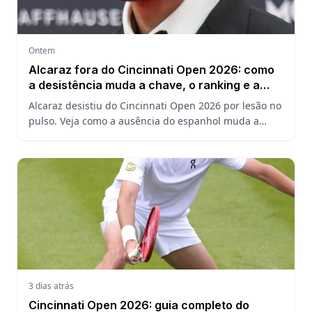
Ontem
Alcaraz fora do Cincinnati Open 2026: como
a desistência muda a chave, o ranking e a
defesa do US Open
Alcaraz desistiu do Cincinnati Open 2026 por lesão no
pulso. Veja como a ausência do espanhol muda a
chave, o ranking ATP e a defesa do título no US Open.
3 dias atrás
Cincinnati Open 2026: guia completo do