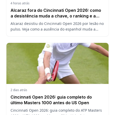
4 horas atrás
Alcaraz fora do Cincinnati Open 2026: como
a desistência muda a chave, o ranking e a
defesa do US Open
Alcaraz desistiu do Cincinnati Open 2026 por lesão no
pulso. Veja como a ausência do espanhol muda a
chave, o ranking ATP e a defesa do título no US Open.
2 dias atrás
Cincinnati Open 2026: guia completo do
último Masters 1000 antes do US Open
Cincinnati Open 2026: guia completo do ATP Masters