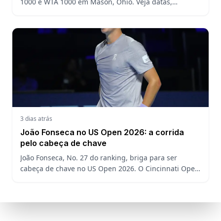
1000 e WTA 1000 em Mason, Ohio. Veja datas,
formato, favoritos, João Fonseca e o que esperar antes
do US Open
3 dias atrás
João Fonseca no US Open 2026: a corrida
pelo cabeça de chave
João Fonseca, No. 27 do ranking, briga para ser
cabeça de chave no US Open 2026. O Cincinnati Open
decide a posição do brasileiro no Grand Slam
americano.