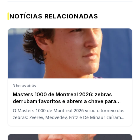
NOTÍCIAS RELACIONADAS
3 horas atrás
Masters 1000 de Montreal 2026: zebras
derrubam favoritos e abrem a chave para
João Fonseca
O Masters 1000 de Montreal 2026 virou o torneio das
zebras: Zverev, Medvedev, Fritz e De Minaur caíram
cedo e abriram a chave para João Fonseca enfrentar
Ruud.