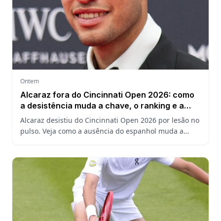
Ontem
Alcaraz fora do Cincinnati Open 2026: como
a desistência muda a chave, o ranking e a
defesa do US Open
Alcaraz desistiu do Cincinnati Open 2026 por lesão no
pulso. Veja como a ausência do espanhol muda a
chave, o ranking ATP e a defesa do título no US Open.