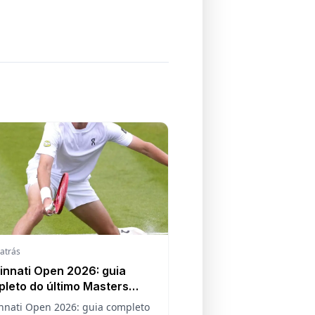
 atrás
innati Open 2026: guia
leto do último Masters
 antes do US Open
nnati Open 2026: guia completo