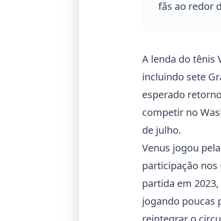
fãs ao redor
A lenda do tênis
incluindo sete G
esperado retorno 
competir no Wash
de julho.
Venus jogou pela
participação nos 
partida em 2023,
jogando poucas p
reintegrar o cir