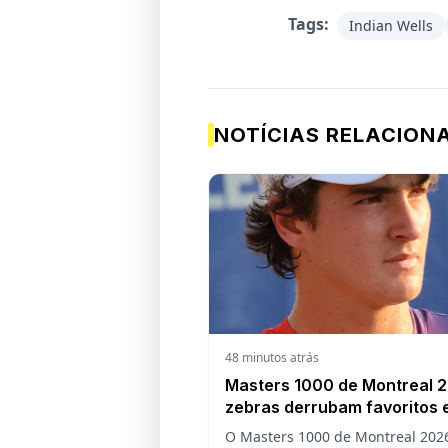
Tags:
Indian Wells
NOTÍCIAS RELACION
48 minutos atrás
Masters 1000 de Montreal 
zebras derrubam favoritos 
abrem a chave para João
O Masters 1000 de Montreal 202