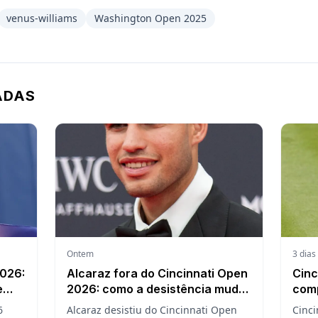
venus-williams
Washington Open 2025
ADAS
Ontem
3 dias
2026:
Alcaraz fora do Cincinnati Open
Cinc
e
2026: como a desistência muda
comp
a chave, o ranking e a defesa do
1000
6
Alcaraz desistiu do Cincinnati Open
Cinci