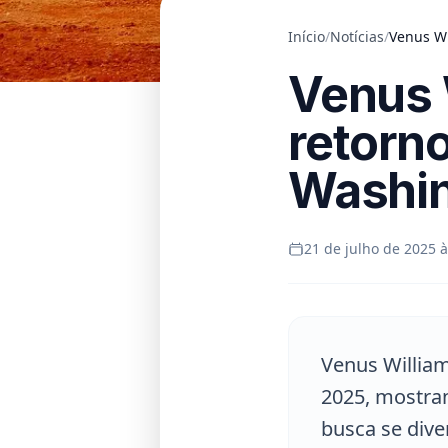
Início
/
Notícias
/
Venus Wi
Venus 
retorn
Washin
21 de julho de 2025 à
Venus Willia
2025, mostran
busca se dive