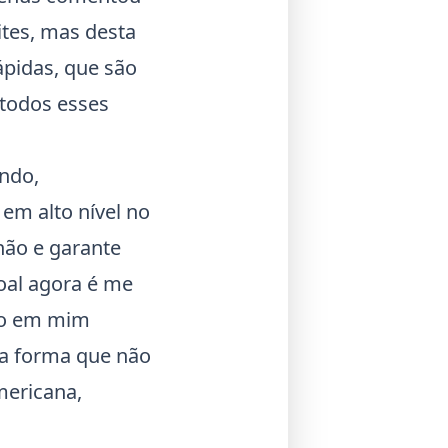
tes, mas desta
ápidas, que são
 todos esses
undo,
em alto nível no
hão e garante
oal agora é me
são em mim
ra forma que não
mericana,