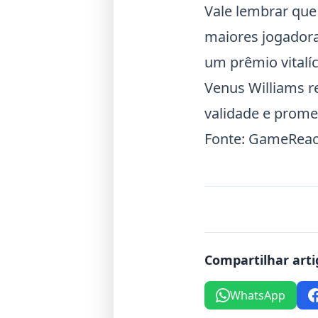
Vale lembrar que
maiores jogador
um prêmio vitalí
Venus Williams
r
validade e promet
Fonte:
GameReac
Compartilhar arti
WhatsApp