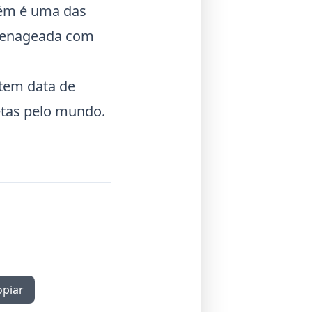
bém é uma das
omenageada com
 tem data de
letas pelo mundo.
opiar