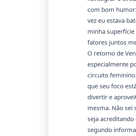
com bom humor: “
vez eu estava bat
minha superfície 
fatores juntos m
O retorno de Ven
especialmente po
circuito feminin
que seu foco est
divertir e aprov
mesma. Não sei s
seja acreditando
segundo informa