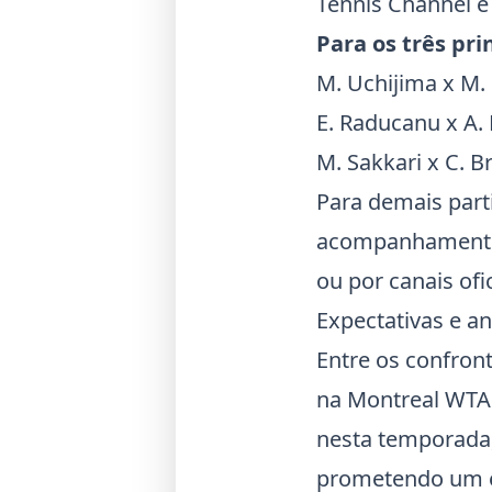
Tennis Channel e 
Para os três pri
M.
Uchijima
x M.
E.
Raducanu
x A.
M.
Sakkari
x C. Br
Para demais part
acompanhamento p
ou por canais ofi
Expectativas e an
Entre os confro
na
Montreal WTA
nesta temporada
prometendo um e