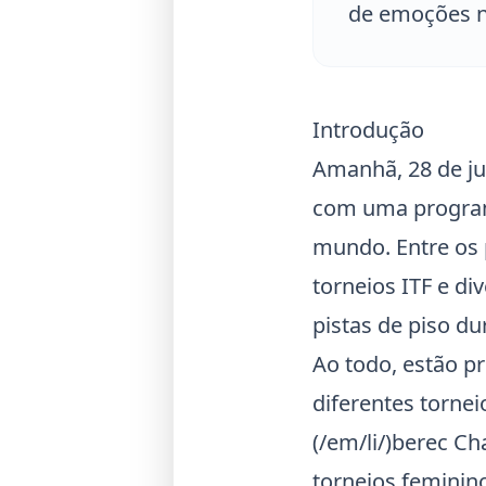
de emoções n
Introdução
Amanhã, 28 de jul
com uma program
mundo. Entre os p
torneios
ITF
e div
pistas de piso du
Ao todo, estão p
diferentes torne
(/em/li/)berec Ch
torneios femini