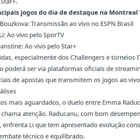
Star+.
ncipais jogos do dia de destaque na
Montreal
Bouzkova
: Transmissão ao vivo no ESPN Brasil
Li
: Ao vivo pelo SporTV
anstine: Ao vivo pelo Star+
idas, especialmente dos Challengers e torneios
I
oderá ser via plataformas oficiais de streamin
ciais de apostas que transmitem os jogos ao vivo
álises
ntos mais aguardados, o duelo entre Emma
Radu
chama atenção.
Raducanu
, com bom desempen
, enfrenta
Li
que tem apresentado evolução cons
mbate técnico e equilibrado.