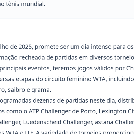
o tênis mundial.
ho de 2025, promete ser um dia intenso para os 
ação recheada de partidas em diversos torneio
rincipais eventos, teremos jogos válidos por Ch
ersas etapas do circuito feminino WTA, incluind
ro, saibro e grama.
rogramadas dezenas de partidas neste dia, distr
ios como o ATP Challenger de Porto,
Lexington Ch
allenger
,
Luedenscheid Challenger
, astana Challe
nos WTA e
ITF
. A variedade de torneios proporcion