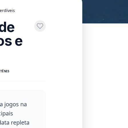
erdíveis
 de
os e
 TÊNIS
a jogos na
ipais
data repleta