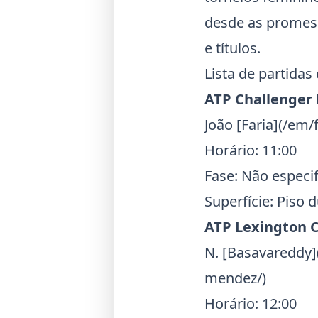
desde as promess
e títulos.
Li
sta de partidas 
ATP Challenger 
João [Faria](/em/f
Horário: 11:00
Fase: Não especi
Superfície: Piso 
ATP
Lexington 
N. [Basavareddy]
mendez/)
Horário: 12:00