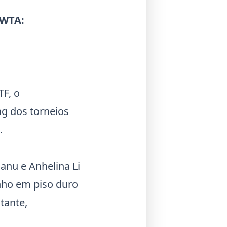
 WTA
:
TF
, o
g dos torneios
.
canu
e Anhelina
Li
ho em piso duro
tante,