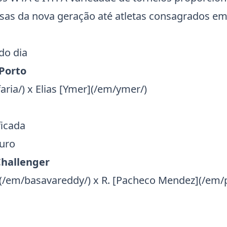
as da nova geração até atletas consagrados em
do dia
Porto
aria/)
x
Elias [Ymer](/em/ymer/)
ficada
duro
Challenger
(/em/basavareddy/)
x
R. [Pacheco Mendez](/em/