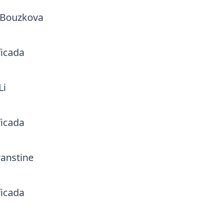
Bouzkova
ficada
Li
ficada
ranstine
ficada