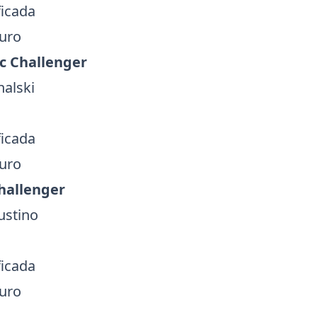
ficada
duro
ec Challenger
halski
ficada
duro
hallenger
iustino
ficada
duro