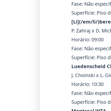
Fase: Não especi
Superfície: Piso 
[Li](/em/li/)ber
P. Zahraj x D. Mic
Horário: 09:00
Fase: Não especi
Superfície: Piso 
Luedenscheid C
J. Choinski x L. G
Horário: 10:30
Fase: Não especi
Superfície: Piso 
Montreal WTA