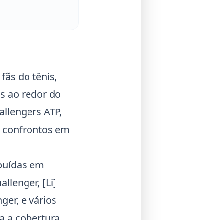
fãs do tênis,
s ao redor do
allengers ATP,
o confrontos em
ibuídas em
allenger
,
[Li]
nger, e vários
a a cobertura