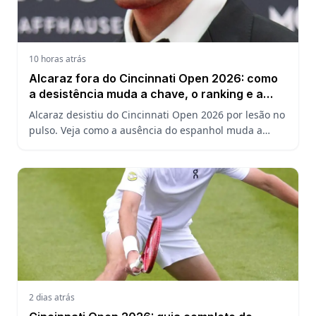
10 horas atrás
Alcaraz fora do Cincinnati Open 2026: como
a desistência muda a chave, o ranking e a
defesa do US Open
Alcaraz desistiu do Cincinnati Open 2026 por lesão no
pulso. Veja como a ausência do espanhol muda a
chave, o ranking ATP e a defesa do título no US Open.
2 dias atrás