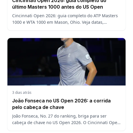
Cincinnati Open 2026: guia completo do
último Masters 1000 antes do US Open
Cincinnati Open 2026: guia completo do ATP Masters
1000 e WTA 1000 em Mason, Ohio. Veja datas,
formato, favoritos, João Fonseca e o que esperar antes
do US Open
3 dias atrás
João Fonseca no US Open 2026: a corrida
pelo cabeça de chave
João Fonseca, No. 27 do ranking, briga para ser
cabeça de chave no US Open 2026. O Cincinnati Open
decide a posição do brasileiro no Grand Slam