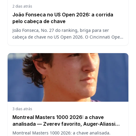
2 dias atrás
João Fonseca no US Open 2026: a corrida
pelo cabeça de chave
João Fonseca, No. 27 do ranking, briga para ser
cabeça de chave no US Open 2026. O Cincinnati Open
decide a posição do brasileiro no Grand Slam
americano.
3 dias atrás
Montreal Masters 1000 2026: a chave
analisada — Zverev favorito, Auger-Aliassime
em casa e o caminho de João Fonseca
Montreal Masters 1000 2026: a chave analisada.