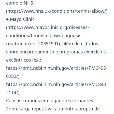
como o NHS
(
https://www.nhs.uk/conditions/tennis-elbow/
)
e Mayo Clinic
(
https://www.mayoclinic.org/diseases-
conditions/tennis-elbow/diagnosis-
treatment/drc-20351991
), além de estudos
sobre
encordoamento
e programas
exercícios
excêntricos
(ex.:
https://pmc.ncbi.nlm.nih.gov/articles/PMC495
0282/
;
https://pmc.ncbi.nlm.nih.gov/articles/PMC843
2114/
).
Causas comuns em jogadores iniciantes
Sobrecarga repetitiva: aumento abrupto de