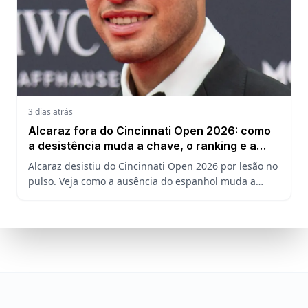
3 dias atrás
Alcaraz fora do Cincinnati Open 2026: como
a desistência muda a chave, o ranking e a
defesa do US Open
Alcaraz desistiu do Cincinnati Open 2026 por lesão no
pulso. Veja como a ausência do espanhol muda a
chave, o ranking ATP e a defesa do título no US Open.