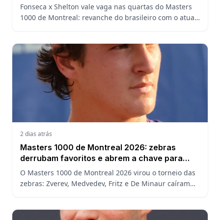
1000 de Montreal
Fonseca x Shelton vale vaga nas quartas do Masters
1000 de Montreal: revanche do brasileiro com o atual
campeão, análise do confronto, horário e onde
assistir.
2 dias atrás
Masters 1000 de Montreal 2026: zebras
derrubam favoritos e abrem a chave para
João Fonseca
O Masters 1000 de Montreal 2026 virou o torneio das
zebras: Zverev, Medvedev, Fritz e De Minaur caíram
cedo e abriram a chave para João Fonseca enfrentar
Ruud.