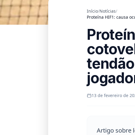
Início
/
Notícias
/
Proteína HIF1: causa oc
Proteín
cotovel
tendão
jogado
13 de fevereiro de 20
Artigo sobre 