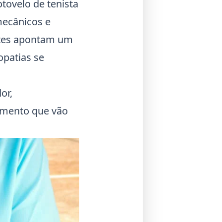
tovelo de tenista
 mecânicos e
ntes apontam um
patias se
or,
tamento que vão