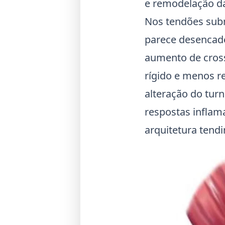
e remodelação da 
Nos tendões subm
parece desencade
aumento de cross
rígido e menos re
alteração do turn
respostas inflam
arquitetura tend