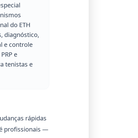
especial
anismos
onal do ETH
, diagnóstico,
l e controle
 PRP e
a tenistas e
mudanças rápidas
é profissionais —