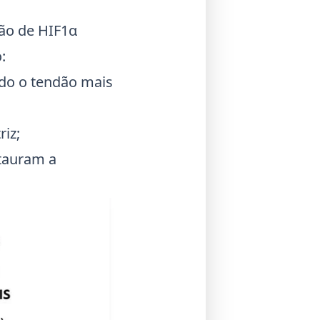
ção de HIF1α
:
ndo o tendão mais
iz;
stauram a