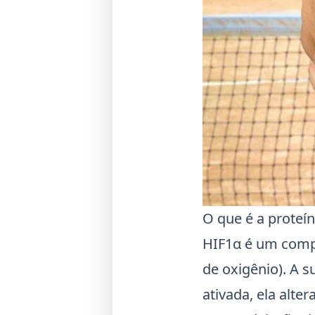
O que é a proteí
HIF1α
é um compl
de oxigênio). A 
ativada, ela alt