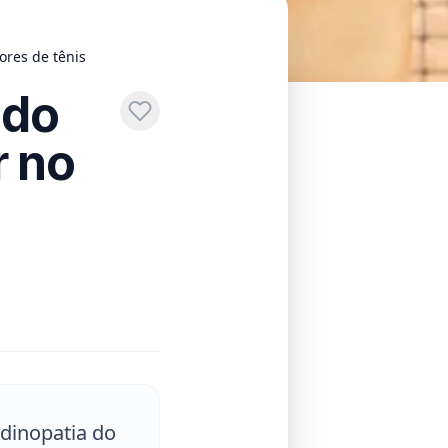
ores de tênis
 do
r no
ndinopatia do