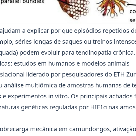
ajudam a explicar por que episódios repetidos d
mplo, séries longas de saques ou treinos intens
uada) podem evoluir para tendinopatia crônica.
íficas: estudos em humanos e modelos animais
slacional liderado por pesquisadores do
ETH Zur
u análise multiômica de amostras humanas de t
e experimentos in vitro. Os principais achados 
aturas genéticas reguladas por
HIF1α
nas amos
obrecarga mecânica em camundongos, ativação 