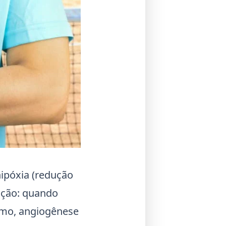
ipóxia (redução
ição: quando
ismo, angiogênese