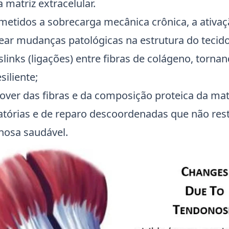
matriz extracelular.
etidos a sobrecarga mecânica crônica, a ativa
ar mudanças patológicas na estrutura do tecido
links (ligações) entre fibras de colágeno, torna
siliente;
over das fibras e da composição proteica da matr
atórias e de reparo descoordenadas que não re
inosa saudável.