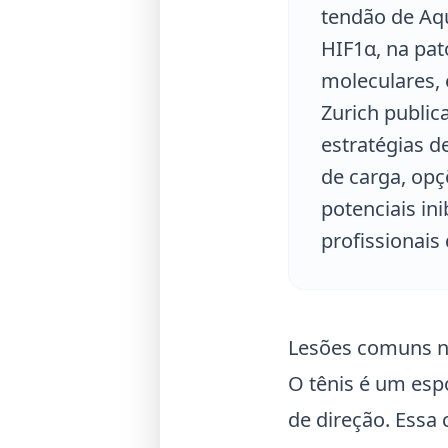
tendão de Aqu
HIF1α, na pa
moleculares, 
Zurich public
estratégias d
de carga, opç
potenciais in
profissionais
Lesões comuns no
O tênis é um esp
de direção. Essa