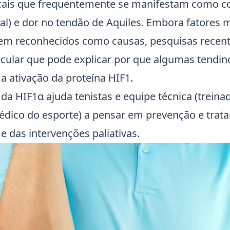
cais que frequentemente se manifestam como co
eral) e dor no tendão de Aquiles. Embora fatores
bem reconhecidos como causas, pesquisas rece
lar que pode explicar por que algumas tendino
 a ativação da
proteína HIF1
.
 da
HIF1α
ajuda tenistas e equipe técnica (treinad
médico do esporte) a pensar em prevenção e tra
 das intervenções paliativas.