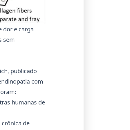
e dor e carga
os sem
ich
, publicado
endinopatia com
foram:
tras humanas de
crônica de