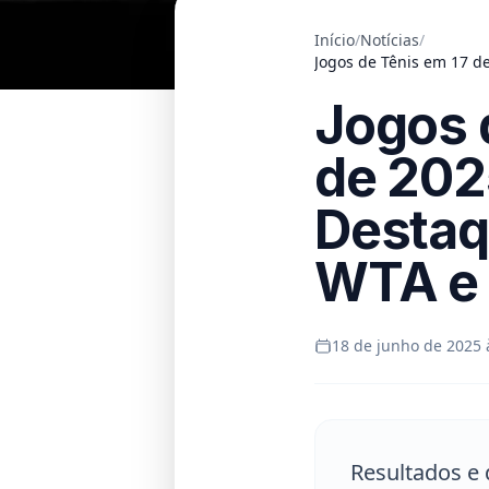
Início
/
Notícias
/
Jogos de Tênis em 17 d
Jogos 
de 202
Destaq
WTA e 
18 de junho de 2025 
Resultados e 