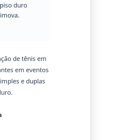
 piso duro
simova.
ação de tênis em
antes em eventos
imples e duplas
duro.
a