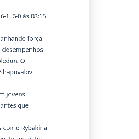
6-1, 6-0 às 08:15
ganhando força
om desempenhos
bledon. O
 Shapovalov
om jovens
antes que
s como Rybakina
neste semestre.