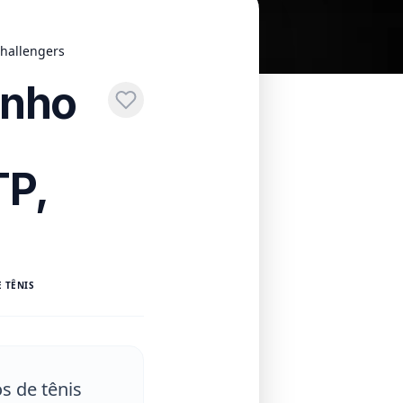
Challengers
unho
TP,
 TÊNIS
s de tênis