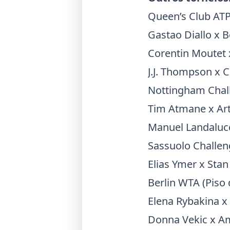
Queen’s Club AT
Gastao Diallo
x
B
Corentin Moutet
J.J. Thompson
x
C
Nottingham Chall
Tim Atmane
x
Ar
Manuel Landaluc
Sassuolo Challen
Elias Ymer
x
Stan
Berlin WTA (Piso 
Elena Rybakina
x
Donna Vekic
x
Am