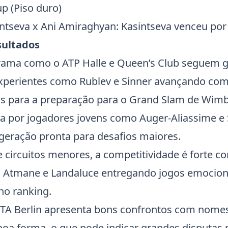
up (Piso duro)
intseva
x
Ani Amiraghyan
: Kasintseva venceu por 
sultados
grama como o ATP Halle e Queen’s Club seguem 
xperientes como Rublev e Sinner avançando c
ais para a preparação para o Grand Slam de Wim
a por jogadores jovens como Auger-Aliassime e
geração pronta para desafios maiores.
e circuitos menores, a competitividade é forte c
Atmane e Landaluce entregando jogos emocion
no ranking.
WTA Berlin apresenta bons confrontos com nome
oa forma, o que pode indicar grandes disputas 