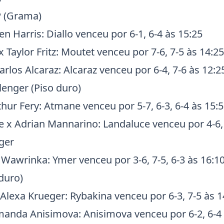
P (Grama)
en Harris
: Diallo venceu por 6-1, 6-4 às 15:25
x
Taylor Fritz
: Moutet venceu por 7-6, 7-5 às 14:25
arlos Alcaraz
: Alcaraz venceu por 6-4, 7-6 às 12:2
enger (Piso duro)
thur Fery
: Atmane venceu por 5-7, 6-3, 6-4 às 15:
e
x
Adrian Mannarino
: Landaluce venceu por 4-6, 
ger
 Wawrinka
: Ymer venceu por 3-6, 7-5, 6-3 às 16:1
duro)
Alexa Krueger
: Rybakina venceu por 6-3, 7-5 às 1
anda Anisimova
: Anisimova venceu por 6-2, 6-4