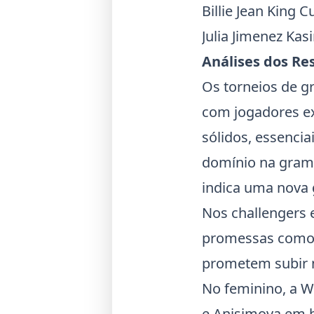
Billie Jean King C
Julia Jimenez Kas
Análises dos Re
Os torneios de 
com jogadores e
sólidos, essenci
domínio na gram
indica uma nova 
Nos challengers 
promessas como 
prometem subir 
No feminino, a 
e Anisimova em b