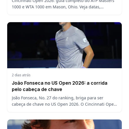
Cincinnati Open 2026: guia completo do ATP Masters
1000 e WTA 1000 em Mason, Ohio. Veja datas,
formato, favoritos, João Fonseca e o que esperar antes
do US Open
2 dias atrás
João Fonseca no US Open 2026: a corrida
pelo cabeça de chave
João Fonseca, No. 27 do ranking, briga para ser
cabeça de chave no US Open 2026. O Cincinnati Open
decide a posição do brasileiro no Grand Slam
americano.