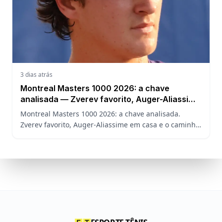
3 dias atrás
Montreal Masters 1000 2026: a chave
analisada — Zverev favorito, Auger-Aliassime
em casa e o caminho de João Fonseca
Montreal Masters 1000 2026: a chave analisada.
Zverev favorito, Auger-Aliassime em casa e o caminho
de João Fonseca no torneio sem Sinner, Alcaraz e
Djokovic.