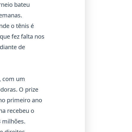
rneio bateu
semanas.
de o tênis é
ue fez falta nos
diante de
4, com um
doras. O prize
no primeiro ano
na
recebeu o
 milhões.
e direitos