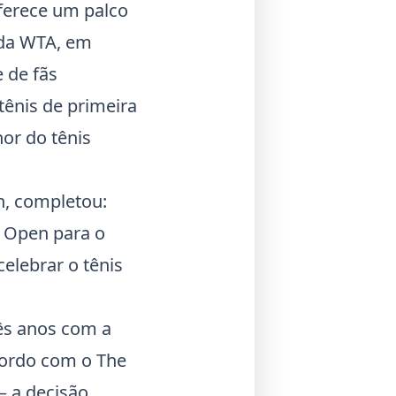
oferece um palco
e da WTA, em
 de fãs
tênis de primeira
hor do tênis
n, completou:
 Open para o
elebrar o tênis
ês anos com a
cordo com o The
— a decisão