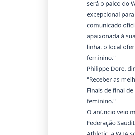
será o palco do 
excepcional para 
comunicado oficia
apaixonada à sua
linha, o local of
feminino."
Philippe Dore, d
"Receber as melh
Finals de final 
feminino."
O anúncio veio m
Federação Saudit
Athletic, a WTA s