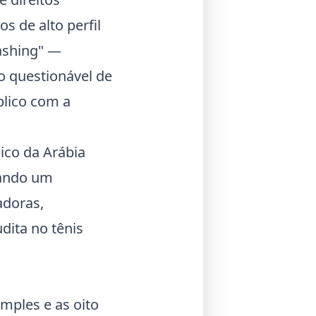
s de alto perfil
ashing" —
o questionável de
blico com a
ico da Arábia
iando um
adoras,
dita no tênis
mples e as oito