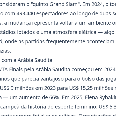
consideram o "quinto Grand Slam". Em 2024, o to
co com 493.440 espectadores ao longo de duas 
s, a mudança representa voltar a um ambiente on
tádios lotados e uma atmosfera elétrica — algo q
d, onde as partidas frequentemente aconteciam 
zias.
a com a Arábia Saudita
TA Finals pela Arábia Saudita começou em 202
anos que parecia vantajoso para o bolso das joga
US$ 9 milhões em 2023 para US$ 15,25 milhões 
ta — um aumento de 66%. Em 2025,
Elena Rybaki
campeã da história do esporte feminino: US$ 5,3
ceria sempre foi alvo de críticas. Organizações d