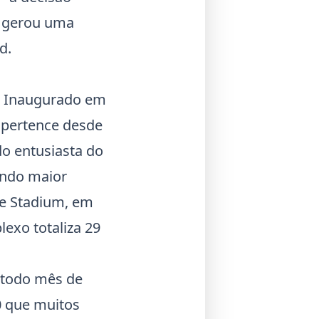
26 gerou uma
d.
o. Inaugurado em
 pertence desde
do entusiasta do
undo maior
he Stadium, em
exo totaliza 29
 todo mês de
0 que muitos