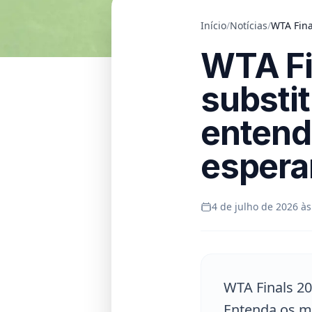
Início
/
Notícias
/
WTA Fina
WTA Fi
substit
entend
espera
4 de julho de 2026 às
WTA Finals 202
Entenda os mo