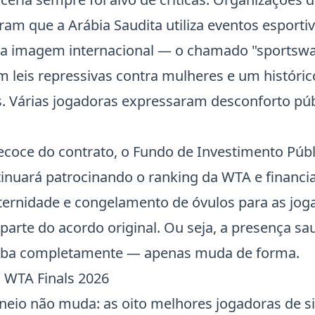
 que a Arábia Saudita utiliza eventos esportivo
ua imagem internacional — o chamado "sportsw
leis repressivas contra mulheres e um históric
. Várias jogadoras expressaram desconforto pú
ecoce do contrato, o Fundo de Investimento Públ
ntinuará patrocinando o ranking da WTA e financ
rnidade e congelamento de óvulos para as jog
arte do acordo original. Ou seja, a presença sau
aba completamente — apenas muda de forma.
 WTA Finals 2026
neio não muda: as oito melhores jogadoras de si