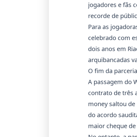
jogadores e fãs 
recorde de públi
Para as jogadora
celebrado com es
dois anos em Ria
arquibancadas va
O fim da parceri
A passagem do W
contrato de três 
money saltou de 
do acordo saudi
maior cheque de 
No entanto, a par