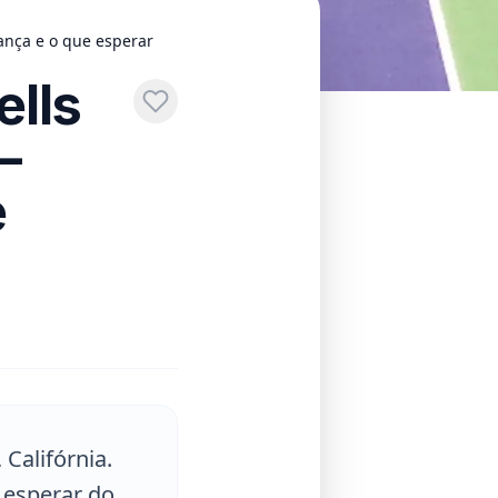
ança e o que esperar
ells
—
e
 Califórnia.
 esperar do