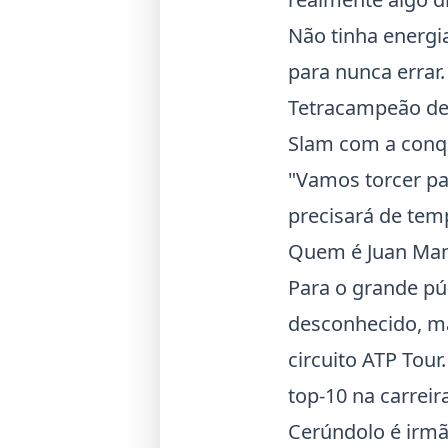
Não tinha energi
para nunca errar.
Tetracampeão de
Slam com a conqu
"Vamos torcer p
precisará de tem
Quem é Juan Man
Para o grande pú
desconhecido, ma
circuito
ATP Tour
top-10 na carreir
Cerúndolo é irm