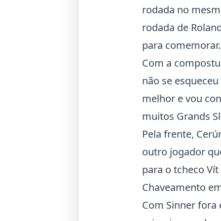
rodada no mesmo 
rodada de Roland
para comemorar.
Com a compostura
não se esqueceu d
melhor e vou con
muitos Grands Sl
Pela frente, Cer
outro jogador qu
para o tcheco Vít
Chaveamento em 
Com Sinner fora e