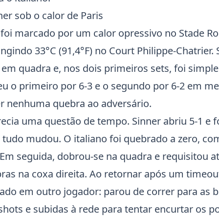
er sob o calor de Paris
 foi marcado por um calor opressivo no Stade R
ingindo 33°C (91,4°F) no
Court Philippe-Chatrier
.
 em quadra e, nos dois primeiros sets, foi simp
u o primeiro por 6-3 e o segundo por 6-2 em m
r nenhuma quebra ao adversário.
recia uma questão de tempo. Sinner abriu 5-1 e f
i, tudo mudou. O italiano foi quebrado a zero, c
 Em seguida, dobrou-se na quadra e requisitou 
ras na coxa direita. Ao retornar após um timeou
ado em outro jogador: parou de correr para as b
shots e subidas à rede para tentar encurtar os p