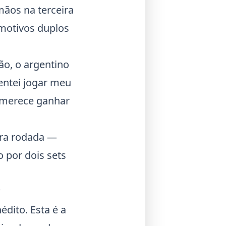
ãos na terceira
 motivos duplos
o, o argentino
tentei jogar meu
e merece ganhar
ira rodada —
 por dois sets
?
édito. Esta é a