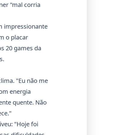
ner "mal corria
m impressionante
om o placar
mos 20 games da
s.
clima. "Eu não me
com energia
mente quente. Não
ece."
veu: "Hoje foi
as dificuldades.