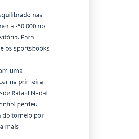
equilibrado nas
ner a -50.000 no
itória. Para
ue os sportsbooks
 com uma
cer na primeira
esde
Rafael Nadal
anhol perdeu
a do torneio por
da mais