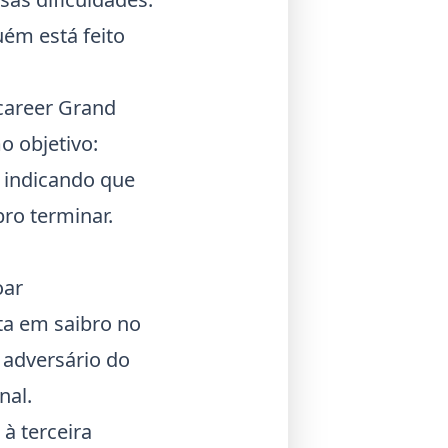
ém está feito
career Grand
o objetivo:
, indicando que
ro terminar.
oar
ta em saibro no
m adversário do
nal.
à terceira