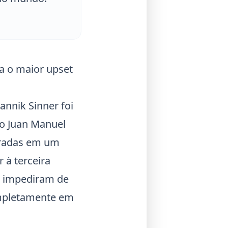
a o maior upset
Jannik Sinner
foi
no
Juan Manuel
tradas em um
 à terceira
 o impediram de
mpletamente em