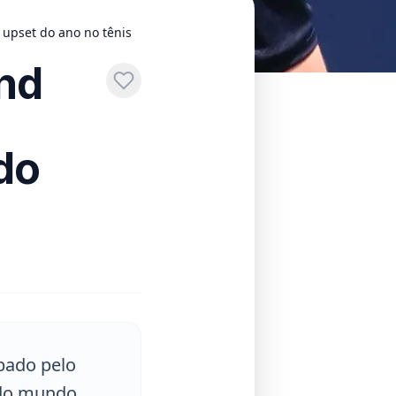
 upset do ano no tênis
and
do
ubado pelo
 do mundo.