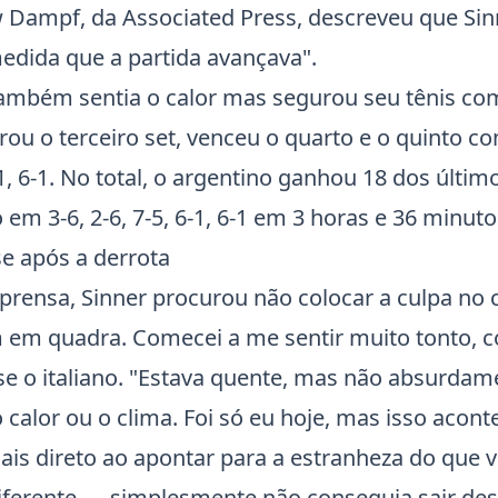
w Dampf, da Associated Press, descreveu que Sin
medida que a partida avançava".
ambém sentia o calor mas segurou seu tênis co
irou o terceiro set, venceu o quarto e o quinto c
, 6-1. No total, o argentino ganhou 18 dos últi
 em 3-6, 2-6, 7-5, 6-1, 6-1 em 3 horas e 36 minuto
se após a derrota
mprensa, Sinner procurou não colocar a culpa no 
 em quadra. Comecei a me sentir muito tonto, 
sse o italiano. "Estava quente, mas não absurda
 calor ou o clima. Foi só eu hoje, mas isso acont
mais direto ao apontar para a estranheza do que vi
iferente — simplesmente não conseguia sair dess