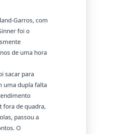
oland-Garros, com
 Sinner foi o
lesmente
enos de uma hora
oi sacar para
om uma dupla falta
atendimento
t fora de quadra,
olas, passou a
ontos. O