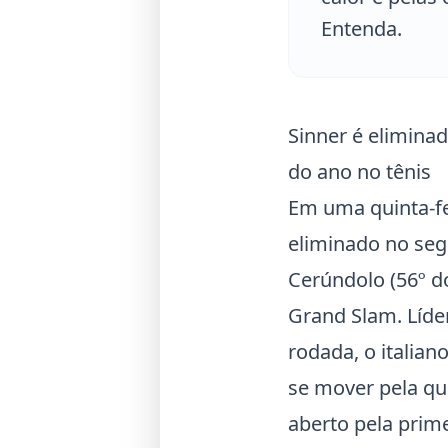
Entenda.
Sinner é elimina
do ano no tênis
Em uma quinta-f
eliminado no se
Cerúndolo
(56º d
Grand Slam. Líder
rodada, o italian
se mover pela q
aberto pela prim