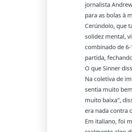
jornalista Andre
para as bolas à 
Cerúndolo, que t
solidez mental, v
combinado de 6-1
partida, fechando
O que Sinner dis
Na coletiva de i
sentia muito bem
muito baixa", di
era nada contra o
Em italiano, foi 
realmente algo d