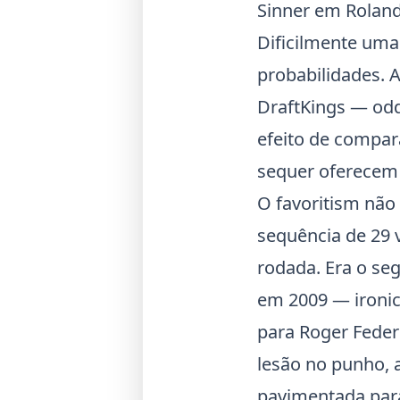
Sinner em Roland
Dificilmente uma
probabilidades. 
DraftKings — odd
efeito de compar
sequer oferecem 
O favoritism não
sequência de 29 
rodada. Era o se
em 2009 — ironi
para
Roger Feder
lesão no punho, 
pavimentada para 