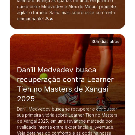
talento e avança às quartas de final, enquanto o
duelo entre Medvedev e Alex de Minaur promete
agitar o torneio. Saiba mais sobre esse confronto
emocionante! 🎾🔥
305 dias atrás
Daniil Medvedev busca
recuperação contra Learner
Tien no Masters de Xangai
2025
Daniil Medvedev busca se recuperar e conquistar
sua primeira vitória sobre Learner Tien no Masters
de Xangai 2025, em uma revanche marcada por
rivalidade intensa entre experiência e juventude.
Veja detalhes do confronto e as odds na nossa