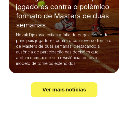
jogadores contra o polêmico
formato de Masters de duas
semanas
Novak Djokovic critica a falta de engajamento dos
principais jogadores contra o controverso formato
de Masters de duas semanas, destacando a
ausência de participação nas decisões que
afetam o circuito e sua resistência ao novo
modelo de torneios extendidos.
Ver mais notícias